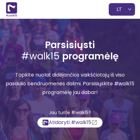
LT
Parsisiųsti
#walk15
programėlę
Tapkite nuolat didėjančios vaikščiotojų iš viso
pasaulio bendruomenės dalimi. Parsisiųskite #walk15
programėlę jau dabar!
Jau turite #walk15?
Atidaryti #walk15